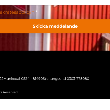
ekretesspolicyn
*
Skicka meddelande
022
Munkedal 0524 - 81490
Stenungsund 0303-778080
hts Reserved