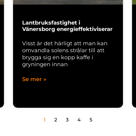
Lantbruksfastighet i
Vänersborg energieffektiviserar
Visst är det härligt att man kan
omvandla solens strålar till att
brygga sig en kopp kaffe i
gryningen innan
Se mer »
1
2
3
4
5