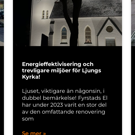
Energieffektivisering och
trevligare miljöer för Ljungs
Kyrka!
Ljuset, viktigare än någonsin, i
dubbel bemärkelse! Fyrstads El
har under 2023 varit en stor del
av den omfattande renovering
som
Se mer »