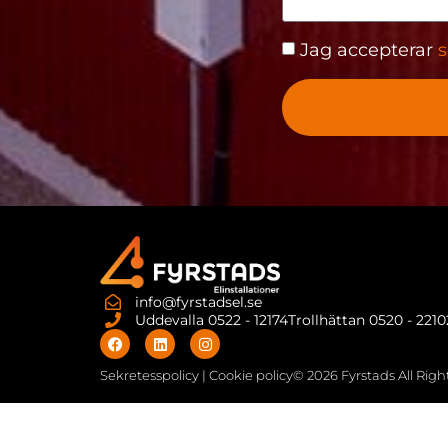
Jag accepterar
s
info@fyrstadsel.se
Uddevalla 0522 - 12174
Trollhättan 0520 - 221
Sekretesspolicy | Cookie policy
© 2026 Fyrstads All Rig