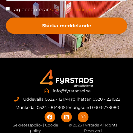
Jag accepterar
sekretesspolicyn
*
Skicka meddelande
info@fyrstadsel.se
Uddevalla 0522 - 12174
Trollhättan 0520 - 221022
Munkedal 0524 - 81490
Stenungsund 0303-778080
Sekretesspolicy | Cookie
© 2026 Fyrstads All Rights
policy
Reserved