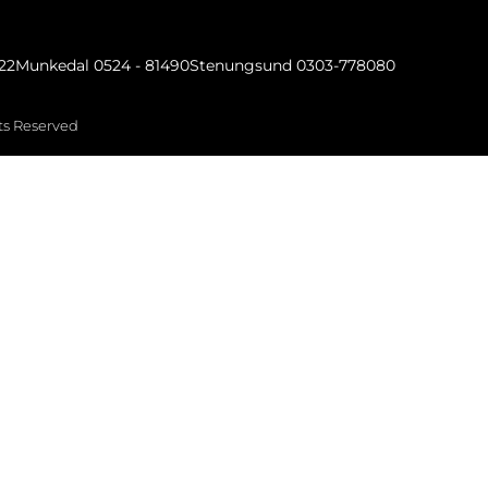
022
Munkedal 0524 - 81490
Stenungsund 0303-778080
hts Reserved