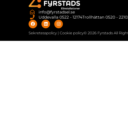
info@fyrstadsel.se
Uddevalla 0522 - 12174
Trollhättan 0520 - 221
Sekretesspolicy | Cookie policy
© 2026 Fyrstads All Rig