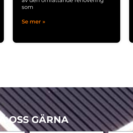
av den omfattande renovering
som
Se mer »
A OSS GÄRNA