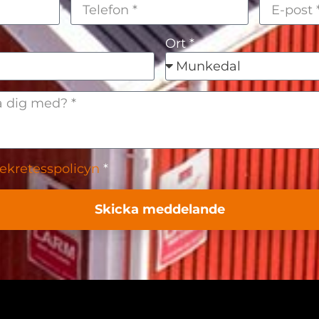
Ort *
ekretesspolicyn
*
Skicka meddelande