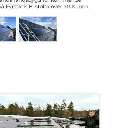
levande landsbygd för kommande
på Fyrstads El stolta över att kunna