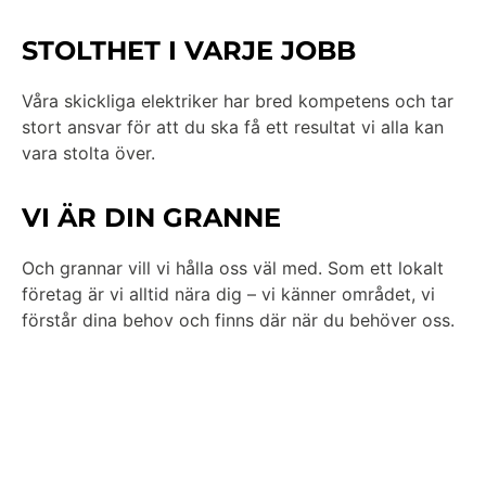
STOLTHET I VARJE JOBB
Våra skickliga elektriker har bred kompetens och tar
stort ansvar för att du ska få ett resultat vi alla kan
vara stolta över.
VI ÄR DIN GRANNE
Och grannar vill vi hålla oss väl med. Som ett lokalt
företag är vi alltid nära dig – vi känner området, vi
förstår dina behov och finns där när du behöver oss.
PERSONLIG SERVICE SOM
MÄRKS
Hos oss är du som kund alltid i centrum. Vi lyssnar på