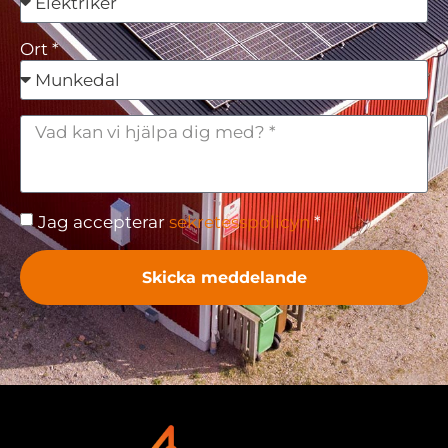
Ort *
Jag accepterar
sekretesspolicyn
*
Skicka meddelande