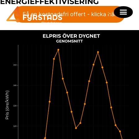
ENERGIEFFEKTIVISERING
Få en kostnadsfri offert - klicka här