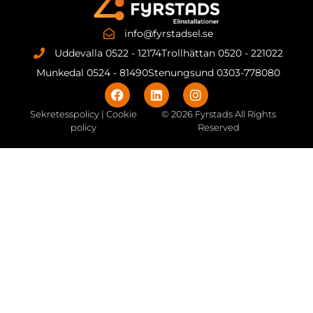
info@fyrstadsel.se
Uddevalla 0522 - 12174
Trollhättan 0520 - 221022
Munkedal 0524 - 81490
Stenungsund 0303-778080
Sekretesspolicy | Cookie
© 2026 Fyrstads All Rights
policy
Reserved